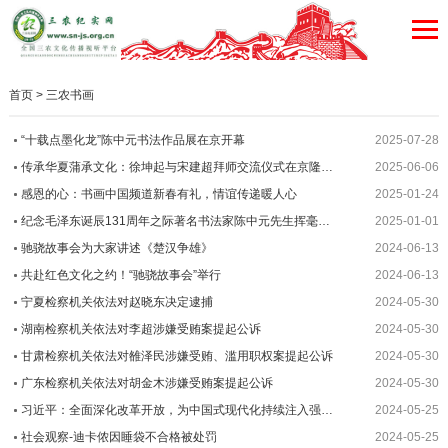
首页
>
三农书画
“十载点墨化龙”陈中元书法作品展在京开幕
2025-07-28
传承华夏蒲承文化：徐坤起与宋建超拜师交流仪式在京隆重举行
2025-06-06
感恩的心：书画中国频道新春有礼，情谊传递暖人心
2025-01-24
纪念毛泽东诞辰131周年之际著名书法家陈中元先生挥毫泼墨
2025-01-01
驰骁故事会为大家讲述《楚汉争雄》
2024-06-13
共赴红色文化之约！“驰骁故事会”举行
2024-06-13
宁夏检察机关依法对赵晓东决定逮捕
2024-05-30
湖南检察机关依法对李超涉嫌受贿案提起公诉
2024-05-30
甘肃检察机关依法对雒泽民涉嫌受贿、滥用职权案提起公诉
2024-05-30
广东检察机关依法对胡金木涉嫌受贿案提起公诉
2024-05-30
习近平：全面深化改革开放，为中国式现代化持续注入强劲动力
2024-05-25
社会观察-迪卡侬因睡袋不合格被处罚
2024-05-25