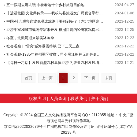
五一假期去哪儿玩 来看看这十个乡村旅游目的地
2024-04-27
非遗进校园 文化共传承——我校与县旅游文广局联合举行非物质文化遗产进校园签约授牌仪···
2024-01-06
中国•社会观察这波低温冰冻终于要熬到头了！东北地区东部局地升幅超8℃
2023-12-25
经济学家和城市规划专家李开发 根据目前的经济状况提出的对国家的建议。
2023-12-25
冬至，北戴河迎来最美冰冻季
2023-12-23
社会观察▏“雪窝”威海暴雪持续:已下三天三夜
2023-12-22
社会观察-1985年福州军区被撤，司令员江拥辉无新任命，江：给我接军委总机
2023-12-22
【每日一习话】发展新型农村集体经济 为农业农村发展增动力、添活力-社会观察
2023-12-21
首页
上一页
1
2
下一页
末页
版权声明
|
人员查询
|
联系我们
|
关于我们
tunnel greenhouse
sunglasses
soft stone
微信公众号代运营
Copyright © 2024 全国三农文化传播视听平台网 QQ：2112855 地址： 中央广播
电视总网星光影视制作基地
京ICP备2022032679号-4 广播电视节目制作经营许可证: 许可证编号:(北京)字第
29238 号