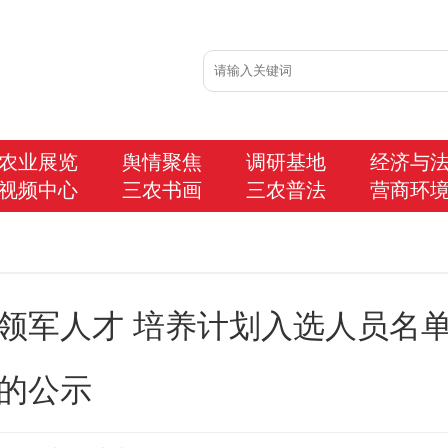
农业展览
舆情聚焦
调研基地
经济与
视频中心
三农书画
三农普法
营商环
演领军人才 培养计划入选人员名
的公示