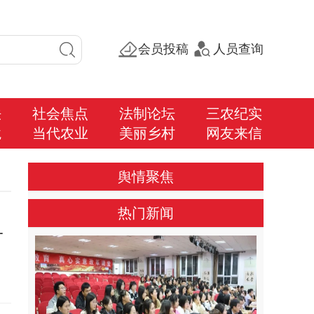
会员投稿
人员查询
法
社会焦点
法制论坛
三农纪实
境
当代农业
美丽乡村
网友来信
舆情聚焦
热门新闻
单