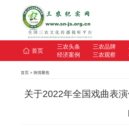
三农头条
三农品牌
首页
经济案例
三农观察
首页
>
舆情聚焦
关于2022年全国戏曲表