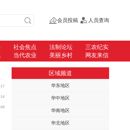
会员投稿
人员查询
法
社会焦点
法制论坛
三农纪实
境
当代农业
美丽乡村
网友来信
区域频道
华东地区
-17
-14
华中地区
-09
华南地区
华北地区