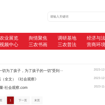
农业展览
舆情聚焦
调研基地
经济与
视频中心
三农书画
三农普法
营商环
2023-12
切为了孩子，为了孩子的一切”受到···
2023-12
话（全文）《社会观察》
2023-11
-社会观察.com
页
1
下一页
末页