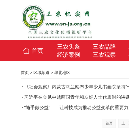
三农头条
三农品牌
首页
经济案例
三农观察
首页
>
区域频道
>
华北地区
《社会观察》内蒙古乌兰察布少年少儿书画院坚持“一
习近平在会见中越两国青年和友好人士代表时的讲
“随手做公益”——让科技成为推动公益变革的重要力量
首页
上一